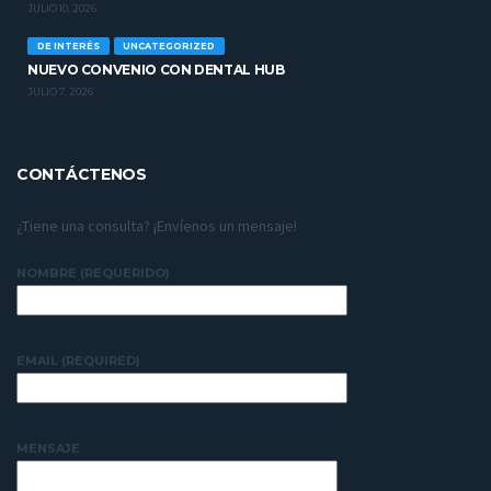
JULIO 10, 2026
DE INTERÉS
UNCATEGORIZED
NUEVO CONVENIO CON DENTAL HUB
JULIO 7, 2026
CONTÁCTENOS
¿Tiene una consulta? ¡Envíenos un mensaje!
NOMBRE (REQUERIDO)
EMAIL (REQUIRED)
MENSAJE