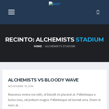
RECINTO: ALCHEMISTS
STADIUM
HOME
ALCHEMISTS STADIUM
ALCHEMISTS VS BLOODY WAVE
NOVIEMBRE 19, 2018
Maecenas viverra nisi nibh, id blandit mi placerat at. Pellentesque a
luctus risus, vel pretium magna. Pellentesque vel laoreet urna. Etiam id
nunc at...