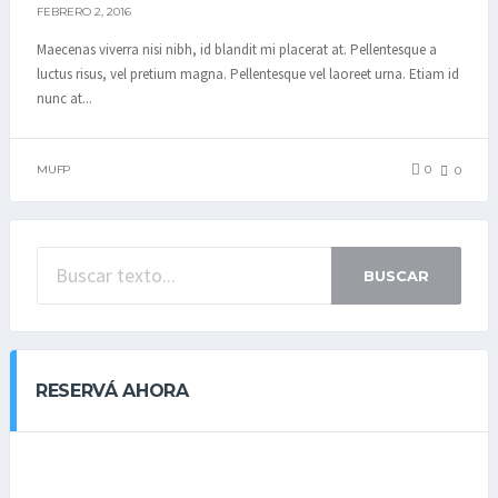
FEBRERO 2, 2016
Maecenas viverra nisi nibh, id blandit mi placerat at. Pellentesque a
luctus risus, vel pretium magna. Pellentesque vel laoreet urna. Etiam id
nunc at...
MUFP
0
0
BUSCAR
RESERVÁ AHORA