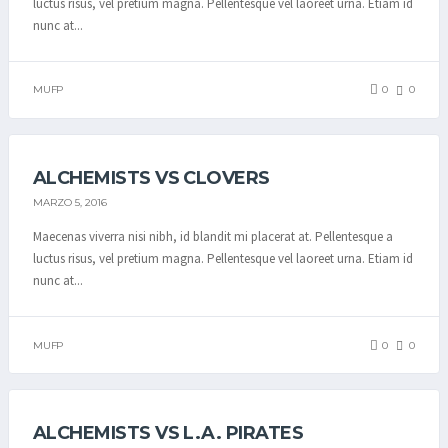
luctus risus, vel pretium magna. Pellentesque vel laoreet urna. Etiam id
nunc at...
MUFP
0
0
ALCHEMISTS VS CLOVERS
MARZO 5, 2016
Maecenas viverra nisi nibh, id blandit mi placerat at. Pellentesque a
luctus risus, vel pretium magna. Pellentesque vel laoreet urna. Etiam id
nunc at...
MUFP
0
0
ALCHEMISTS VS L.A. PIRATES