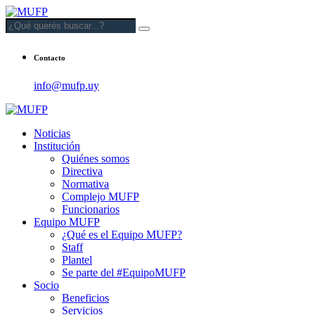
Contacto
info@mufp.uy
Noticias
Institución
Quiénes somos
Directiva
Normativa
Complejo MUFP
Funcionarios
Equipo MUFP
¿Qué es el Equipo MUFP?
Staff
Plantel
Se parte del #EquipoMUFP
Socio
Beneficios
Servicios