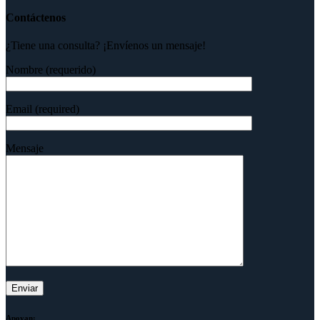
Contáctenos
¿Tiene una consulta? ¡Envíenos un mensaje!
Nombre (requerido)
Email (required)
Mensaje
Apoyan: