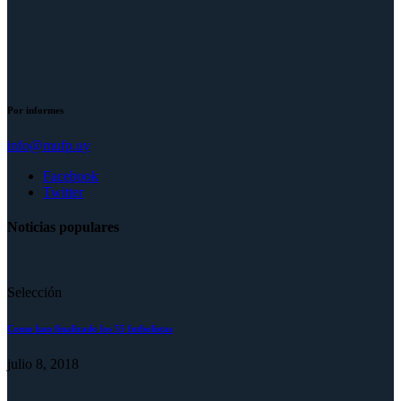
Por informes
info@mufp.uy
Facebook
Twitter
Noticias populares
Selección
Como han finalizado los 55 futbolistas
julio 8, 2018