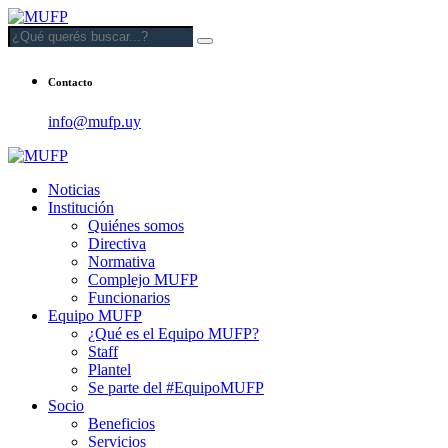
Contacto
info@mufp.uy
Noticias
Institución
Quiénes somos
Directiva
Normativa
Complejo MUFP
Funcionarios
Equipo MUFP
¿Qué es el Equipo MUFP?
Staff
Plantel
Se parte del #EquipoMUFP
Socio
Beneficios
Servicios