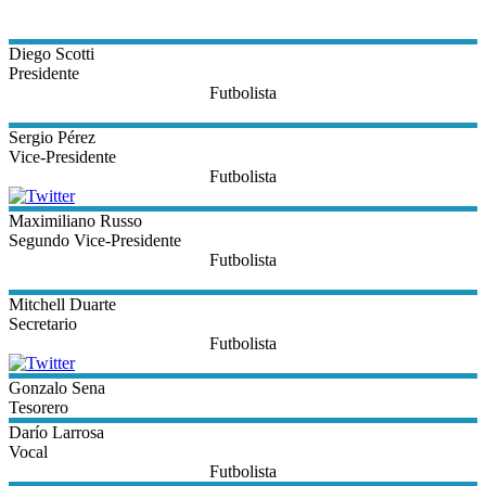
Diego
Scotti
Presidente
Futbolista
Sergio
Pérez
Vice-Presidente
Futbolista
Maximiliano
Russo
Segundo Vice-Presidente
Futbolista
Mitchell
Duarte
Secretario
Futbolista
Gonzalo
Sena
Tesorero
Darío
Larrosa
Vocal
Futbolista