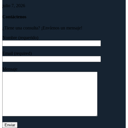
julio 7, 2026
Contáctenos
¿Tiene una consulta? ¡Envíenos un mensaje!
Nombre (requerido)
Email (required)
Mensaje