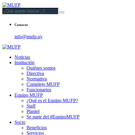
Contacto
info@mufp.uy
Noticias
Institución
Quiénes somos
Directiva
Normativa
Complejo MUFP
Funcionarios
Equipo MUFP
¿Qué es el Equipo MUFP?
Staff
Plantel
Se parte del #EquipoMUFP
Socio
Beneficios
Servicios