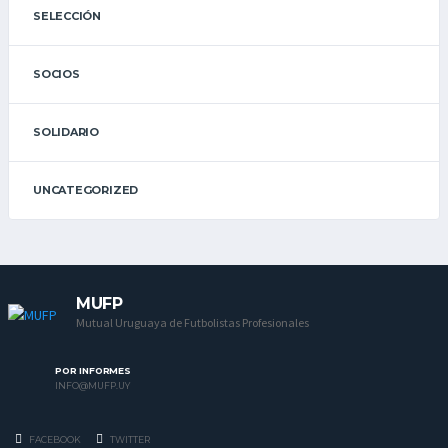
SELECCIÓN
SOCIOS
SOLIDARIO
UNCATEGORIZED
MUFP
Mutual Uruguaya de Futbolistas Profesionales
POR INFORMES
INFO@MUFP.UY
FACEBOOK
TWITTER