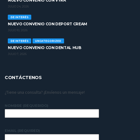
NUEVO CONVENIO CON VYRA
JULIO 24, 2026
DE INTERÉS
NUEVO CONVENIO CON DEPORT CREAM
JULIO 10, 2026
DE INTERÉS
UNCATEGORIZED
NUEVO CONVENIO CON DENTAL HUB
JULIO 7, 2026
CONTÁCTENOS
¿Tiene una consulta? ¡Envíenos un mensaje!
NOMBRE (REQUERIDO)
EMAIL (REQUIRED)