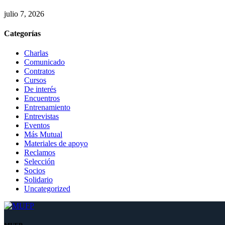
julio 7, 2026
Categorías
Charlas
Comunicado
Contratos
Cursos
De interés
Encuentros
Entrenamiento
Entrevistas
Eventos
Más Mutual
Materiales de apoyo
Reclamos
Selección
Socios
Solidario
Uncategorized