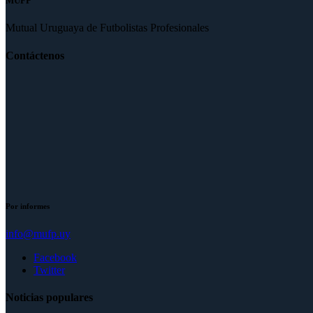
MUFP
Mutual Uruguaya de Futbolistas Profesionales
Contáctenos
Por informes
info@mufp.uy
Facebook
Twitter
Noticias populares