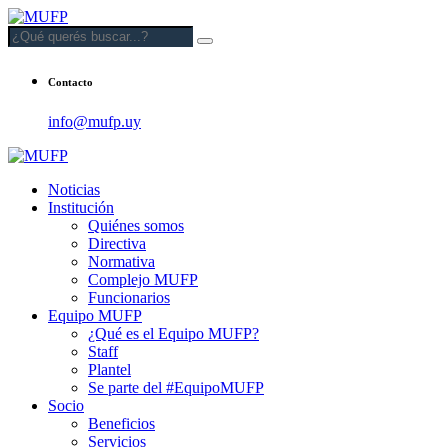
Contacto
info@mufp.uy
Noticias
Institución
Quiénes somos
Directiva
Normativa
Complejo MUFP
Funcionarios
Equipo MUFP
¿Qué es el Equipo MUFP?
Staff
Plantel
Se parte del #EquipoMUFP
Socio
Beneficios
Servicios