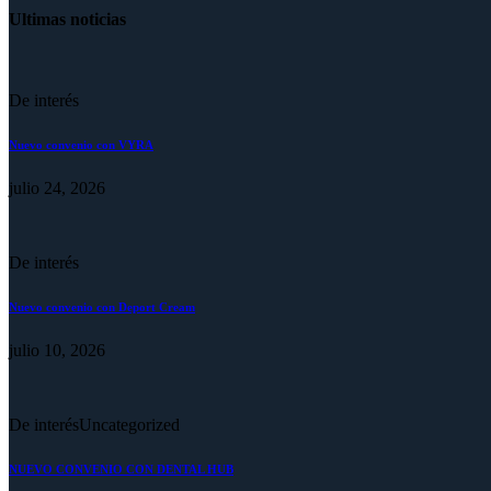
Ultimas noticias
De interés
Nuevo convenio con VYRA
julio 24, 2026
De interés
Nuevo convenio con Deport Cream
julio 10, 2026
De interés
Uncategorized
NUEVO CONVENIO CON DENTAL HUB