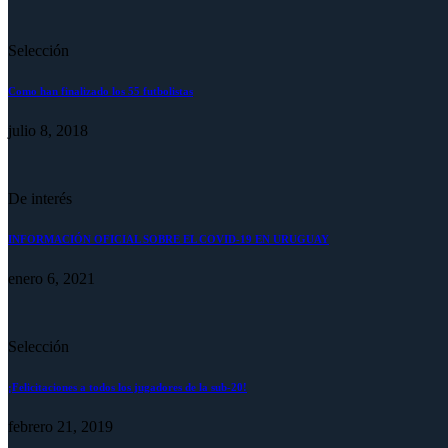
Selección
Como han finalizado los 55 futbolistas
julio 8, 2018
De interés
INFORMACIÓN OFICIAL SOBRE EL COVID-19 EN URUGUAY
enero 6, 2021
Selección
¡Felicitaciones a todos los jugadores de la sub-20!
febrero 21, 2019