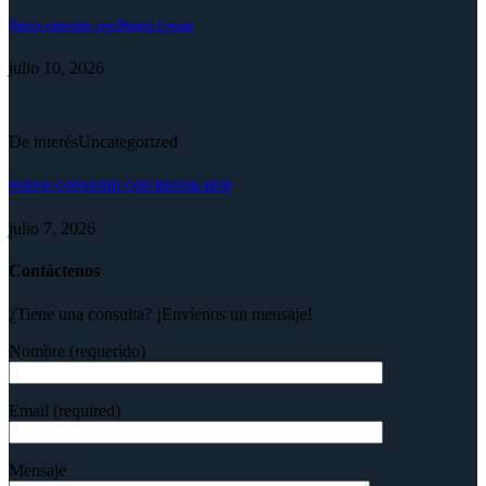
Nuevo convenio con Deport Cream
julio 10, 2026
De interés
Uncategorized
NUEVO CONVENIO CON DENTAL HUB
julio 7, 2026
Contáctenos
¿Tiene una consulta? ¡Envíenos un mensaje!
Nombre (requerido)
Email (required)
Mensaje