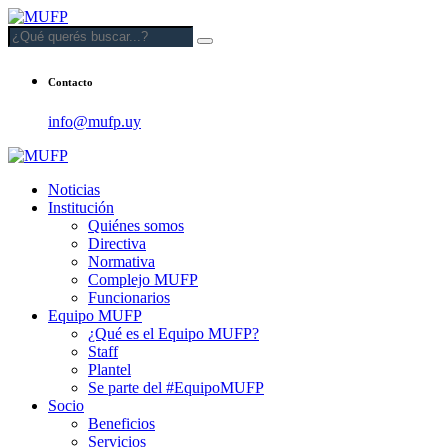
Contacto
info@mufp.uy
Noticias
Institución
Quiénes somos
Directiva
Normativa
Complejo MUFP
Funcionarios
Equipo MUFP
¿Qué es el Equipo MUFP?
Staff
Plantel
Se parte del #EquipoMUFP
Socio
Beneficios
Servicios