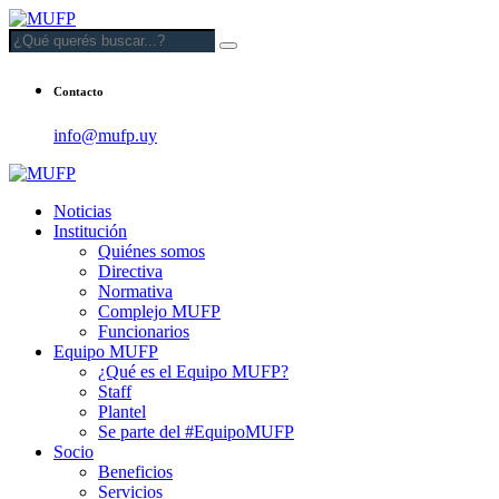
Contacto
info@mufp.uy
Noticias
Institución
Quiénes somos
Directiva
Normativa
Complejo MUFP
Funcionarios
Equipo MUFP
¿Qué es el Equipo MUFP?
Staff
Plantel
Se parte del #EquipoMUFP
Socio
Beneficios
Servicios