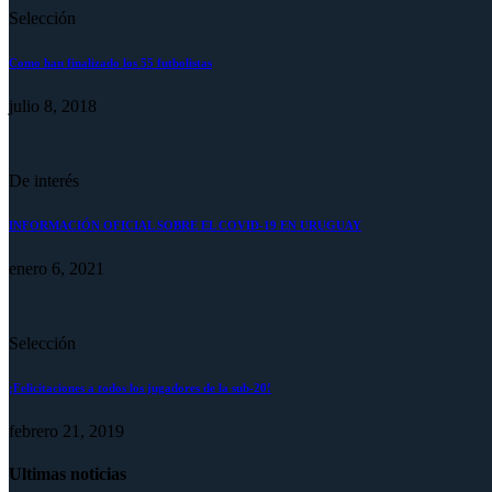
Selección
Como han finalizado los 55 futbolistas
julio 8, 2018
De interés
INFORMACIÓN OFICIAL SOBRE EL COVID-19 EN URUGUAY
enero 6, 2021
Selección
¡Felicitaciones a todos los jugadores de la sub-20!
febrero 21, 2019
Ultimas noticias