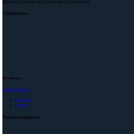
Mutual Uruguaya de Futbolistas Profesionales
Contáctenos
Por informes
info@mufp.uy
Facebook
Twitter
Noticias populares