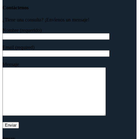
Contáctenos
¿Tiene una consulta? ¡Envíenos un mensaje!
Nombre (requerido)
Email (required)
Mensaje
Apoyan: