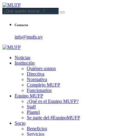
Contacto
info@mufp.uy
Noticias
Institución
Quiénes somos
Directiva
Normativa
Complejo MUFP
Funcionarios
Equipo MUFP
¿Qué es el Equipo MUFP?
Staff
Plantel
Se parte del #EquipoMUFP
Socio
Beneficios
Servicios