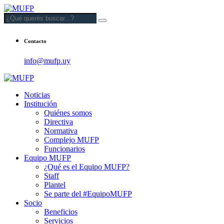
Contacto
info@mufp.uy
Noticias
Institución
Quiénes somos
Directiva
Normativa
Complejo MUFP
Funcionarios
Equipo MUFP
¿Qué es el Equipo MUFP?
Staff
Plantel
Se parte del #EquipoMUFP
Socio
Beneficios
Servicios