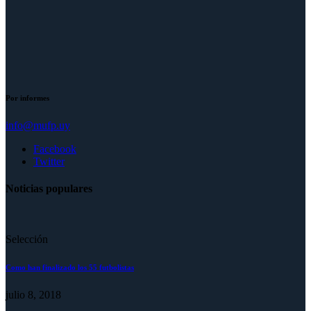
Por informes
info@mufp.uy
Facebook
Twitter
Noticias populares
Selección
Como han finalizado los 55 futbolistas
julio 8, 2018