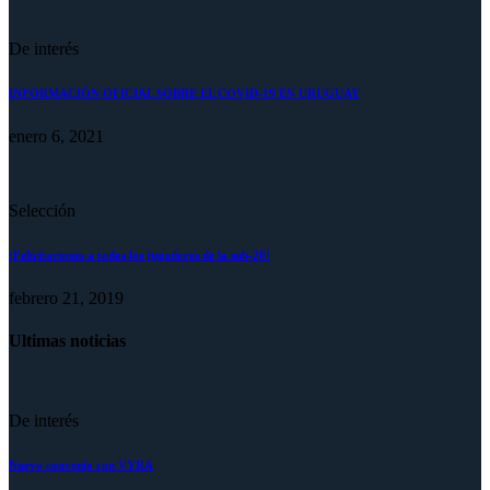
De interés
INFORMACIÓN OFICIAL SOBRE EL COVID-19 EN URUGUAY
enero 6, 2021
Selección
¡Felicitaciones a todos los jugadores de la sub-20!
febrero 21, 2019
Ultimas noticias
De interés
Nuevo convenio con VYRA