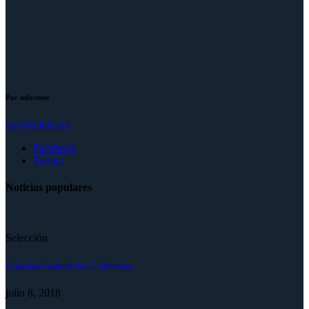
Por informes
info@mufp.uy
Facebook
Twitter
Noticias populares
Selección
Como han finalizado los 55 futbolistas
julio 8, 2018