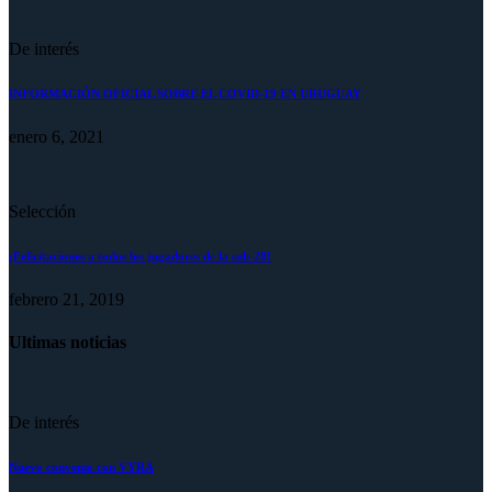
De interés
INFORMACIÓN OFICIAL SOBRE EL COVID-19 EN URUGUAY
enero 6, 2021
Selección
¡Felicitaciones a todos los jugadores de la sub-20!
febrero 21, 2019
Ultimas noticias
De interés
Nuevo convenio con VYRA