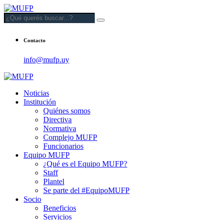
Contacto
info@mufp.uy
Noticias
Institución
Quiénes somos
Directiva
Normativa
Complejo MUFP
Funcionarios
Equipo MUFP
¿Qué es el Equipo MUFP?
Staff
Plantel
Se parte del #EquipoMUFP
Socio
Beneficios
Servicios