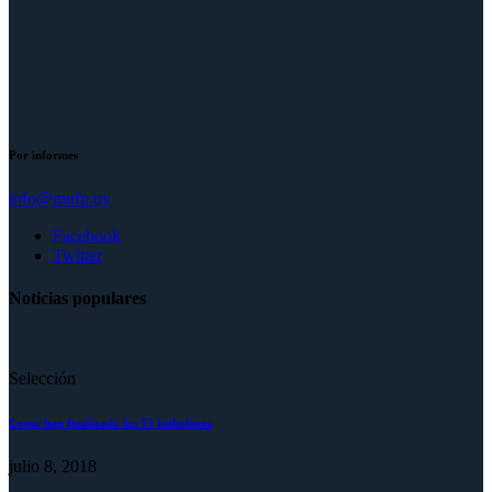
Por informes
info@mufp.uy
Facebook
Twitter
Noticias populares
Selección
Como han finalizado los 55 futbolistas
julio 8, 2018