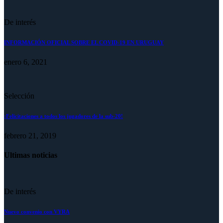
De interés
INFORMACIÓN OFICIAL SOBRE EL COVID-19 EN URUGUAY
enero 6, 2021
Selección
¡Felicitaciones a todos los jugadores de la sub-20!
febrero 21, 2019
Ultimas noticias
De interés
Nuevo convenio con VYRA