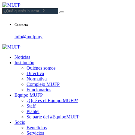
Contacto
info@mufp.uy
Noticias
Institución
Quiénes somos
Directiva
Normativa
Complejo MUFP
Funcionarios
Equipo MUFP
¿Qué es el Equipo MUFP?
Staff
Plantel
Se parte del #EquipoMUFP
Socio
Beneficios
Servicios