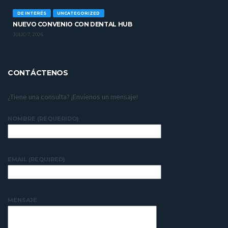
DE INTERÉS
UNCATEGORIZED
NUEVO CONVENIO CON DENTAL HUB
JULIO 7, 2026
CONTÁCTENOS
¿Tiene una consulta? ¡Envíenos un mensaje!
NOMBRE (REQUERIDO)
EMAIL (REQUIRED)
MENSAJE