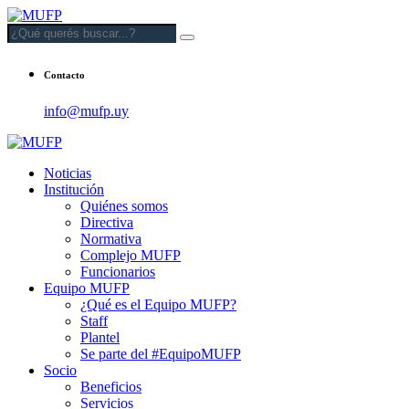
Contacto
info@mufp.uy
Noticias
Institución
Quiénes somos
Directiva
Normativa
Complejo MUFP
Funcionarios
Equipo MUFP
¿Qué es el Equipo MUFP?
Staff
Plantel
Se parte del #EquipoMUFP
Socio
Beneficios
Servicios