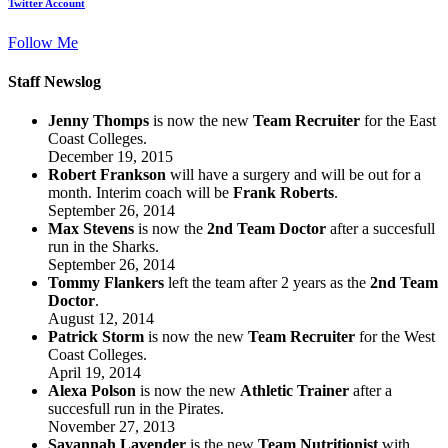
Twitter Account
Follow Me
Staff Newslog
Jenny Thomps
is now the new
Team Recruiter
for the East
Coast Colleges.
December 19, 2015
Robert Frankson
will have a surgery and will be out for a
month. Interim coach will be
Frank Roberts
.
September 26, 2014
Max Stevens
is now the
2nd Team Doctor
after a succesfull
run in the Sharks.
September 26, 2014
Tommy Flankers
left the team after 2 years as the
2nd Team
Doctor
.
August 12, 2014
Patrick Storm
is now the new
Team Recruiter
for the West
Coast Colleges.
April 19, 2014
Alexa Polson
is now the new
Athletic Trainer
after a
succesfull run in the Pirates.
November 27, 2013
Savannah Lavender
is the new
Team Nutritionist
with