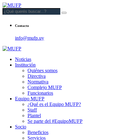
Contacto
info@mufp.uy
Noticias
Institución
Quiénes somos
Directiva
Normativa
Complejo MUFP
Funcionarios
Equipo MUFP
¿Qué es el Equipo MUFP?
Staff
Plantel
Se parte del #EquipoMUFP
Socio
Beneficios
Servicios