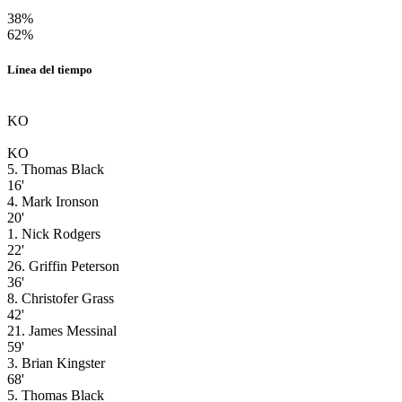
38%
62%
Línea del tiempo
KO
KO
5. Thomas Black
16'
4. Mark Ironson
20'
1. Nick Rodgers
22'
26. Griffin Peterson
36'
8. Christofer Grass
42'
21. James Messinal
59'
3. Brian Kingster
68'
5. Thomas Black