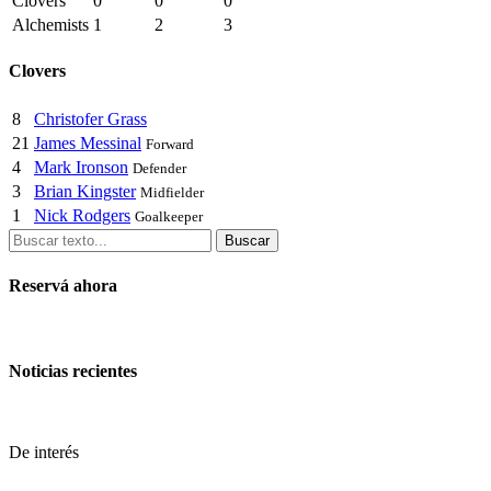
Clovers
0
0
0
Alchemists
1
2
3
Clovers
8
Christofer Grass
21
James Messinal
Forward
4
Mark Ironson
Defender
3
Brian Kingster
Midfielder
1
Nick Rodgers
Goalkeeper
Buscar
Reservá ahora
Noticias recientes
De interés