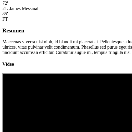
72'
21. James Messinal
85'
FT
Resumen
Maecenas viverra nisi nibh, id blandit mi placerat at. Pellentesque a l
ultrices, vitae pulvinar velit condimentum. Phasellus sed purus eget r
tincidunt accumsan efficitur. Curabitur augue mi, tempus fringilla nisi
Vídeo