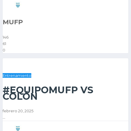
MUFP
146
61
0
Entrenamiento
#EQUIPOMUFP VS
COLÓN
febrero 20, 2025
...