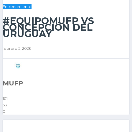
Entrenamiento
#EQUIPOMUFP VS
CONCEPCIÓN DEL
URUGUAY
febrero 5, 2026
...
MUFP
101
53
0