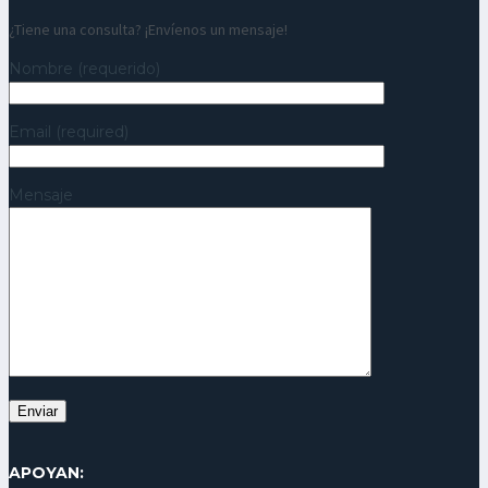
¿Tiene una consulta? ¡Envíenos un mensaje!
Nombre (requerido)
Email (required)
Mensaje
APOYAN: