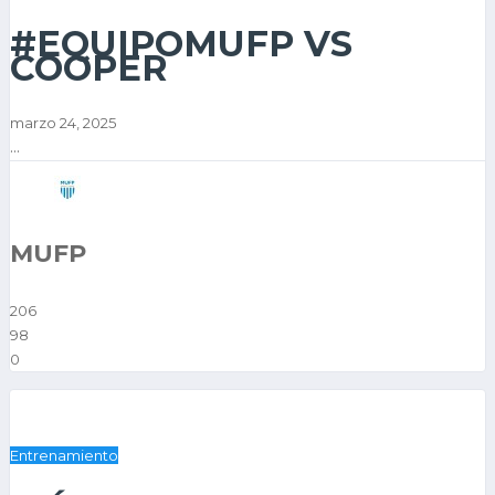
#EQUIPOMUFP VS
COOPER
marzo 24, 2025
...
MUFP
206
98
0
Entrenamiento