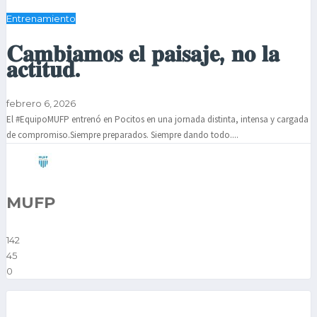
Entrenamiento
𝐂𝐚𝐦𝐛𝐢𝐚𝐦𝐨𝐬 𝐞𝐥 𝐩𝐚𝐢𝐬𝐚𝐣𝐞, 𝐧𝐨 𝐥𝐚
𝐚𝐜𝐭𝐢𝐭𝐮𝐝.
febrero 6, 2026
El #EquipoMUFP entrenó en Pocitos en una jornada distinta, intensa y cargada
de compromiso.Siempre preparados. Siempre dando todo....
MUFP
142
45
0