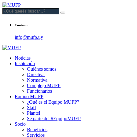
Contacto
info@mufp.uy
Noticias
Institución
Quiénes somos
Directiva
Normativa
Complejo MUFP
Funcionarios
Equipo MUFP
¿Qué es el Equipo MUFP?
Staff
Plantel
Se parte del #EquipoMUFP
Socio
Beneficios
Servicios