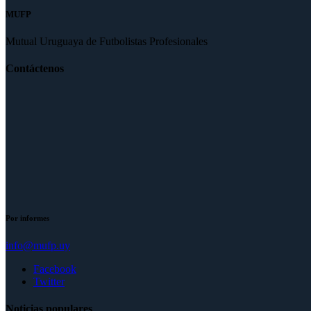
MUFP
Mutual Uruguaya de Futbolistas Profesionales
Contáctenos
Por informes
info@mufp.uy
Facebook
Twitter
Noticias populares