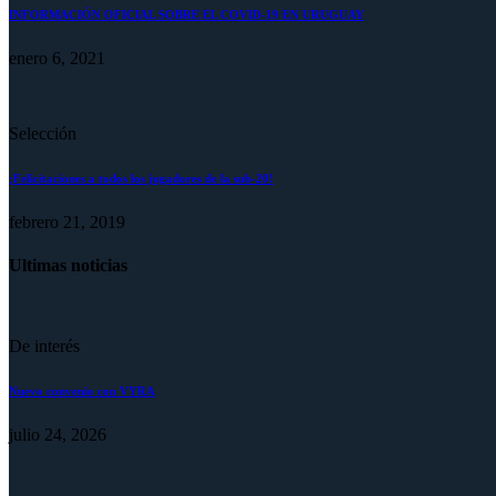
INFORMACIÓN OFICIAL SOBRE EL COVID-19 EN URUGUAY
enero 6, 2021
Selección
¡Felicitaciones a todos los jugadores de la sub-20!
febrero 21, 2019
Ultimas noticias
De interés
Nuevo convenio con VYRA
julio 24, 2026