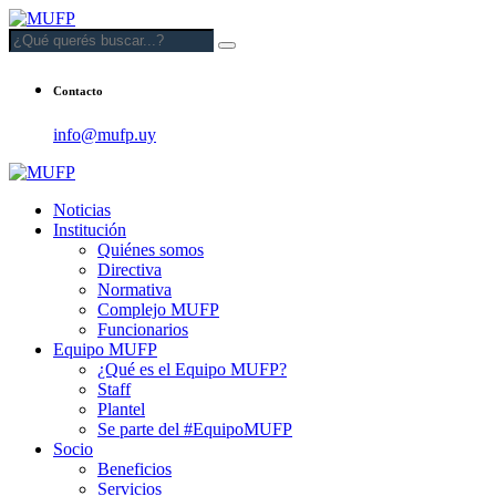
Contacto
info@mufp.uy
Noticias
Institución
Quiénes somos
Directiva
Normativa
Complejo MUFP
Funcionarios
Equipo MUFP
¿Qué es el Equipo MUFP?
Staff
Plantel
Se parte del #EquipoMUFP
Socio
Beneficios
Servicios