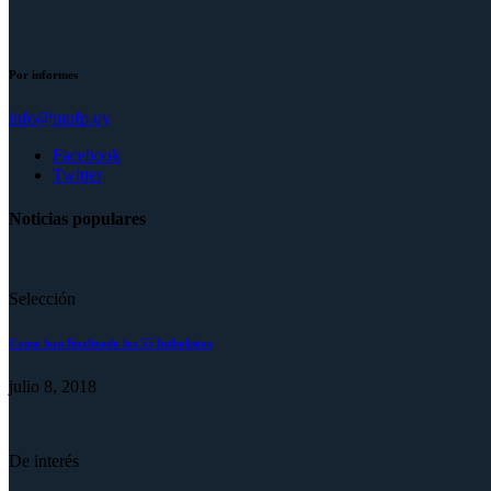
Por informes
info@mufp.uy
Facebook
Twitter
Noticias populares
Selección
Como han finalizado los 55 futbolistas
julio 8, 2018
De interés