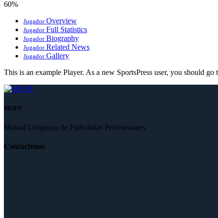
60%
Overview
Jugador
Full Statistics
Jugador
Biography
Jugador
Related News
Jugador
Gallery
Jugador
This is an example Player. As a new SportsPress user, you should go 
MUFP
Mutual Uruguaya de Futbolistas Profesionales
Contáctenos