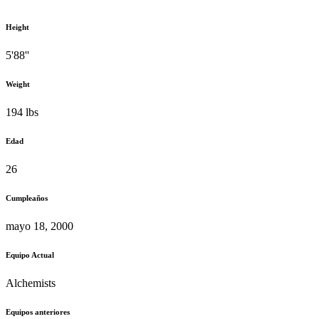
Height
5'88''
Weight
194 lbs
Edad
26
Cumpleaños
mayo 18, 2000
Equipo Actual
Alchemists
Equipos anteriores