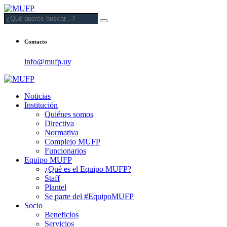
Contacto
info@mufp.uy
Noticias
Institución
Quiénes somos
Directiva
Normativa
Complejo MUFP
Funcionarios
Equipo MUFP
¿Qué es el Equipo MUFP?
Staff
Plantel
Se parte del #EquipoMUFP
Socio
Beneficios
Servicios