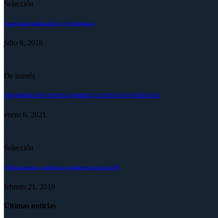
Selección
Como han finalizado los 55 futbolistas
julio 8, 2018
De interés
INFORMACIÓN OFICIAL SOBRE EL COVID-19 EN URUGUAY
enero 6, 2021
Selección
¡Felicitaciones a todos los jugadores de la sub-20!
febrero 21, 2019
Ultimas noticias