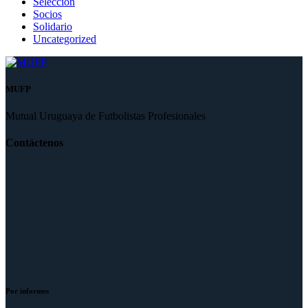
Selección
Socios
Solidario
Uncategorized
MUFP
Mutual Uruguaya de Futbolistas Profesionales
Contáctenos
Por informes