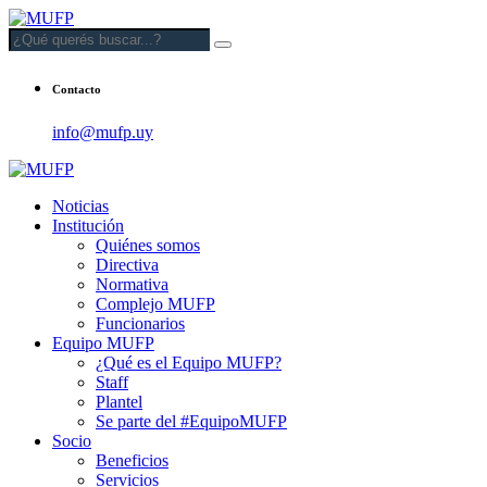
Contacto
info@mufp.uy
Noticias
Institución
Quiénes somos
Directiva
Normativa
Complejo MUFP
Funcionarios
Equipo MUFP
¿Qué es el Equipo MUFP?
Staff
Plantel
Se parte del #EquipoMUFP
Socio
Beneficios
Servicios