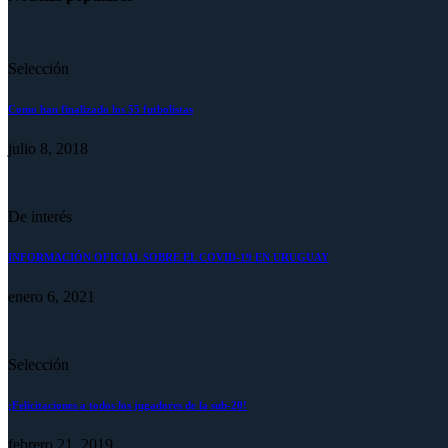
Selección
Como han finalizado los 55 futbolistas
julio 8, 2018
De interés
INFORMACIÓN OFICIAL SOBRE EL COVID-19 EN URUGUAY
enero 6, 2021
Selección
¡Felicitaciones a todos los jugadores de la sub-20!
febrero 21, 2019