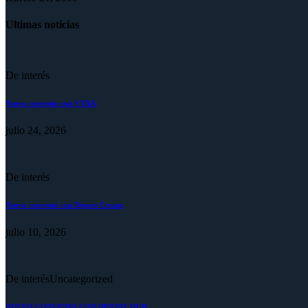
Ultimas noticias
De interés
Nuevo convenio con VYRA
julio 24, 2026
De interés
Nuevo convenio con Deport Cream
julio 10, 2026
De interés
Uncategorized
NUEVO CONVENIO CON DENTAL HUB