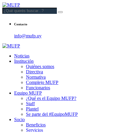
Contacto
info@mufp.uy
Noticias
Institución
Quiénes somos
Directiva
Normativa
Complejo MUFP
Funcionarios
Equipo MUFP
¿Qué es el Equipo MUFP?
Staff
Plantel
Se parte del #EquipoMUFP
Socio
Beneficios
Servicios