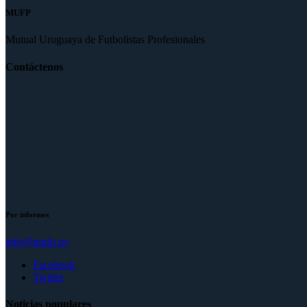
MUFP
Mutual Uruguaya de Futbolistas Profesionales
Contáctenos
Por informes
info@mufp.uy
Facebook
Twitter
Noticias populares