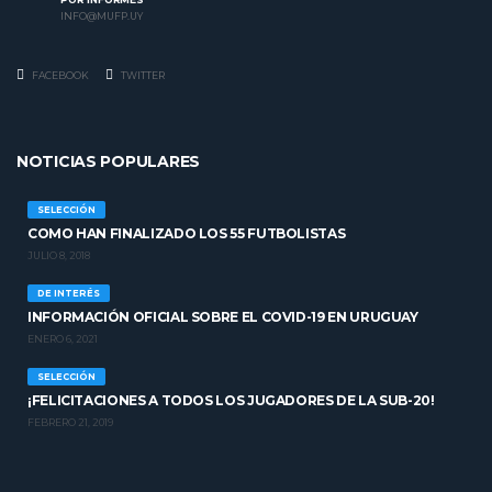
INFO@MUFP.UY
FACEBOOK
TWITTER
NOTICIAS POPULARES
SELECCIÓN
COMO HAN FINALIZADO LOS 55 FUTBOLISTAS
JULIO 8, 2018
DE INTERÉS
INFORMACIÓN OFICIAL SOBRE EL COVID-19 EN URUGUAY
ENERO 6, 2021
SELECCIÓN
¡FELICITACIONES A TODOS LOS JUGADORES DE LA SUB-20!
FEBRERO 21, 2019