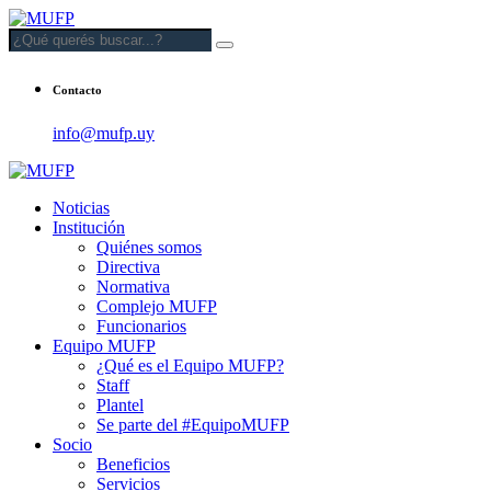
Contacto
info@mufp.uy
Noticias
Institución
Quiénes somos
Directiva
Normativa
Complejo MUFP
Funcionarios
Equipo MUFP
¿Qué es el Equipo MUFP?
Staff
Plantel
Se parte del #EquipoMUFP
Socio
Beneficios
Servicios