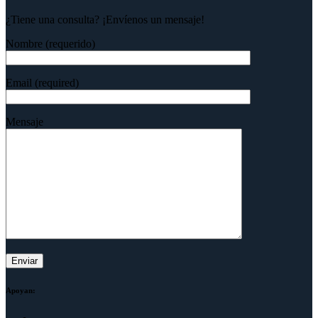
¿Tiene una consulta? ¡Envíenos un mensaje!
Nombre (requerido)
Email (required)
Mensaje
Apoyan: