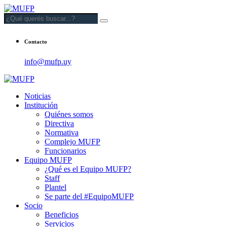
Contacto
info@mufp.uy
Noticias
Institución
Quiénes somos
Directiva
Normativa
Complejo MUFP
Funcionarios
Equipo MUFP
¿Qué es el Equipo MUFP?
Staff
Plantel
Se parte del #EquipoMUFP
Socio
Beneficios
Servicios