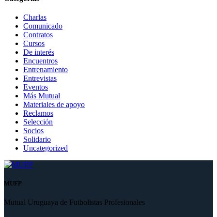
Charlas
Comunicado
Contratos
Cursos
De interés
Encuentros
Entrenamiento
Entrevistas
Eventos
Más Mutual
Materiales de apoyo
Reclamos
Selección
Socios
Solidario
Uncategorized
MUFP
Mutual Uruguaya de Futbolistas Profesionales