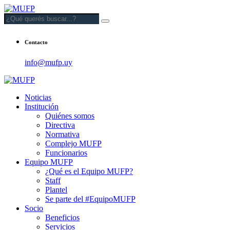
Contacto
info@mufp.uy
Noticias
Institución
Quiénes somos
Directiva
Normativa
Complejo MUFP
Funcionarios
Equipo MUFP
¿Qué es el Equipo MUFP?
Staff
Plantel
Se parte del #EquipoMUFP
Socio
Beneficios
Servicios