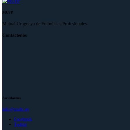
MUFP
Mutual Uruguaya de Futbolistas Profesionales
Contáctenos
Por informes
info@mufp.uy
Facebook
Twitter