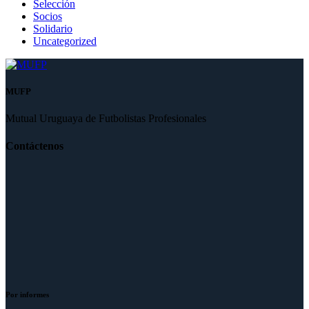
Selección
Socios
Solidario
Uncategorized
MUFP
Mutual Uruguaya de Futbolistas Profesionales
Contáctenos
Por informes