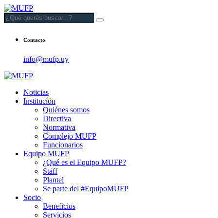
Contacto
info@mufp.uy
Noticias
Institución
Quiénes somos
Directiva
Normativa
Complejo MUFP
Funcionarios
Equipo MUFP
¿Qué es el Equipo MUFP?
Staff
Plantel
Se parte del #EquipoMUFP
Socio
Beneficios
Servicios