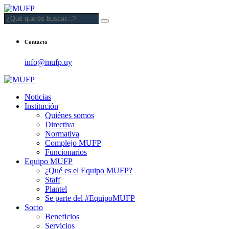
Contacto
info@mufp.uy
Noticias
Institución
Quiénes somos
Directiva
Normativa
Complejo MUFP
Funcionarios
Equipo MUFP
¿Qué es el Equipo MUFP?
Staff
Plantel
Se parte del #EquipoMUFP
Socio
Beneficios
Servicios