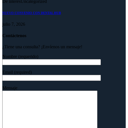
De interés
Uncategorized
NUEVO CONVENIO CON DENTAL HUB
julio 7, 2026
Contáctenos
¿Tiene una consulta? ¡Envíenos un mensaje!
Nombre (requerido)
Email (required)
Mensaje