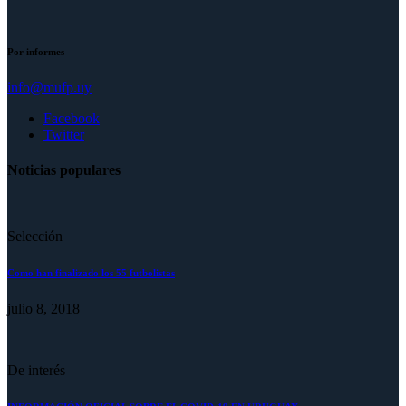
Por informes
info@mufp.uy
Facebook
Twitter
Noticias populares
Selección
Como han finalizado los 55 futbolistas
julio 8, 2018
De interés