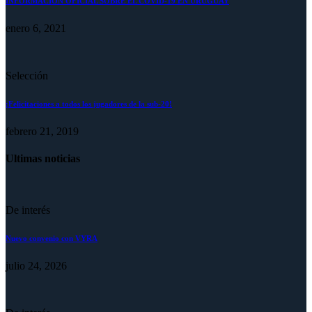
INFORMACIÓN OFICIAL SOBRE EL COVID-19 EN URUGUAY
enero 6, 2021
Selección
¡Felicitaciones a todos los jugadores de la sub-20!
febrero 21, 2019
Ultimas noticias
De interés
Nuevo convenio con VYRA
julio 24, 2026