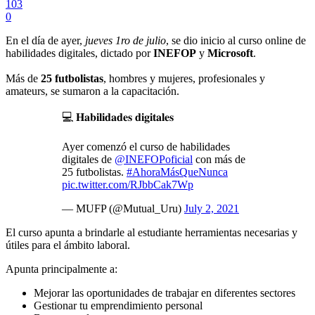
103
0
En el día de ayer,
jueves 1ro de julio
, se dio inicio al curso online de
habilidades digitales, dictado por
INEFOP
y
Microsoft
.
Más de
25
futbolistas
, hombres y mujeres, profesionales y
amateurs, se sumaron a la capacitación.
💻 𝐇𝐚𝐛𝐢𝐥𝐢𝐝𝐚𝐝𝐞𝐬 𝐝𝐢𝐠𝐢𝐭𝐚𝐥𝐞𝐬
Ayer comenzó el curso de habilidades
digitales de
@INEFOPoficial
con más de
25 futbolistas.
#AhoraMásQueNunca
pic.twitter.com/RJbbCak7Wp
— MUFP (@Mutual_Uru)
July 2, 2021
El curso apunta a brindarle al estudiante herramientas necesarias y
útiles para el ámbito laboral.
Apunta principalmente a:
Mejorar las oportunidades de trabajar en diferentes sectores
Gestionar tu emprendimiento personal