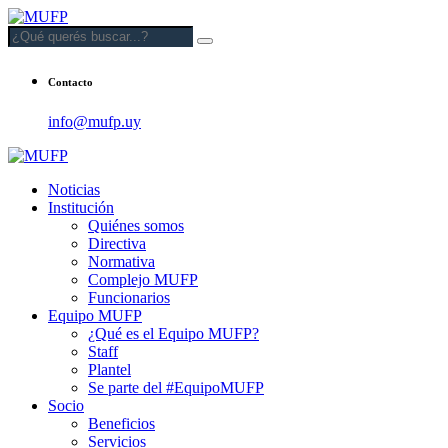
Contacto
info@mufp.uy
Noticias
Institución
Quiénes somos
Directiva
Normativa
Complejo MUFP
Funcionarios
Equipo MUFP
¿Qué es el Equipo MUFP?
Staff
Plantel
Se parte del #EquipoMUFP
Socio
Beneficios
Servicios