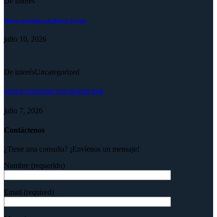
De interés
Nuevo convenio con Deport Cream
julio 10, 2026
De interés
Uncategorized
NUEVO CONVENIO CON DENTAL HUB
julio 7, 2026
Contáctenos
¿Tiene una consulta? ¡Envíenos un mensaje!
Nombre (requerido)
Email (required)