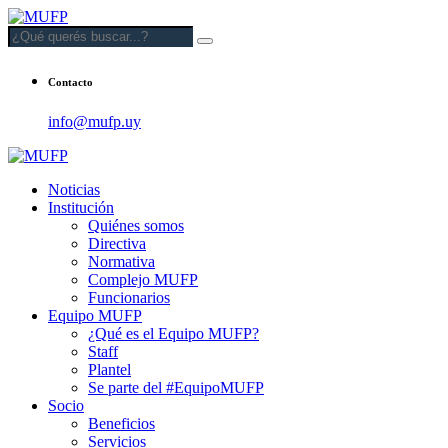
Contacto
info@mufp.uy
Noticias
Institución
Quiénes somos
Directiva
Normativa
Complejo MUFP
Funcionarios
Equipo MUFP
¿Qué es el Equipo MUFP?
Staff
Plantel
Se parte del #EquipoMUFP
Socio
Beneficios
Servicios