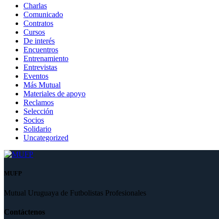
Charlas
Comunicado
Contratos
Cursos
De interés
Encuentros
Entrenamiento
Entrevistas
Eventos
Más Mutual
Materiales de apoyo
Reclamos
Selección
Socios
Solidario
Uncategorized
MUFP
Mutual Uruguaya de Futbolistas Profesionales
Contáctenos