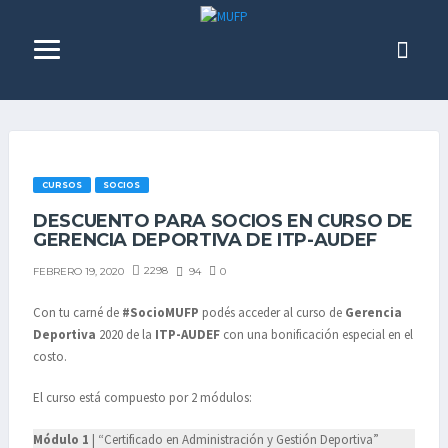
CURSOS
SOCIOS
DESCUENTO PARA SOCIOS EN CURSO DE
GERENCIA DEPORTIVA DE ITP-AUDEF
2298
94
0
FEBRERO 19, 2020
Con tu carné de
#SocioMUFP
podés acceder al curso de
Gerencia
Deportiva
2020 de la
ITP-AUDEF
con una bonificación especial en el
costo.
El curso está compuesto por 2 módulos:
Módulo 1
| “Certificado en Administración y Gestión Deportiva”