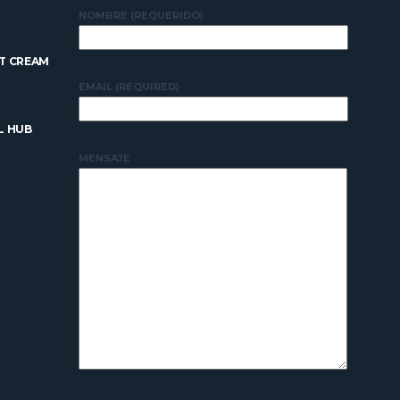
NOMBRE (REQUERIDO)
T CREAM
EMAIL (REQUIRED)
L HUB
MENSAJE