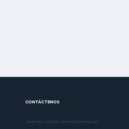
CONTÁCTENOS
¿Tiene una consulta? ¡Envíenos un mensaje!