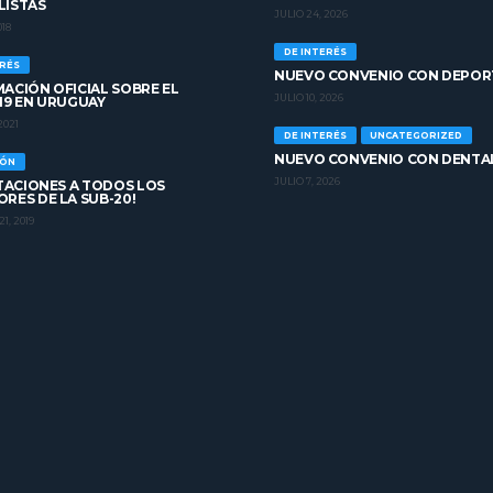
LISTAS
JULIO 24, 2026
018
DE INTERÉS
ERÉS
NUEVO CONVENIO CON DEPOR
ACIÓN OFICIAL SOBRE EL
JULIO 10, 2026
19 EN URUGUAY
2021
DE INTERÉS
UNCATEGORIZED
NUEVO CONVENIO CON DENTA
IÓN
JULIO 7, 2026
ITACIONES A TODOS LOS
RES DE LA SUB-20!
1, 2019