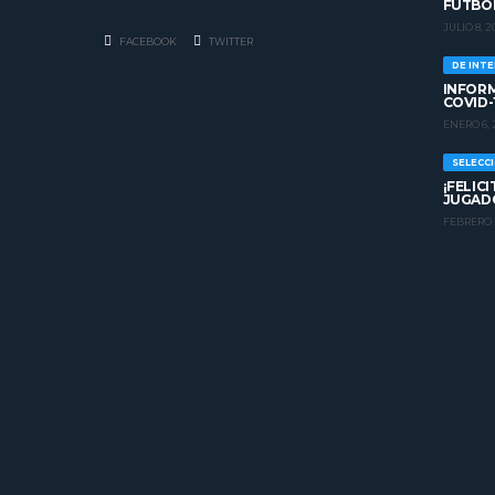
FUTBO
JULIO 8, 2
FACEBOOK
TWITTER
DE INT
INFORM
COVID-
ENERO 6, 
SELECC
¡FELIC
JUGADO
FEBRERO 2