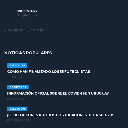
POR INFORMES
INFO@MUFP.UY
FACEBOOK
TWITTER
NOTICIAS POPULARES
SELECCIÓN
COMO HAN FINALIZADO LOS 55 FUTBOLISTAS
JULIO 8, 2018
DE INTERÉS
INFORMACIÓN OFICIAL SOBRE EL COVID-19 EN URUGUAY
ENERO 6, 2021
SELECCIÓN
¡FELICITACIONES A TODOS LOS JUGADORES DE LA SUB-20!
FEBRERO 21, 2019