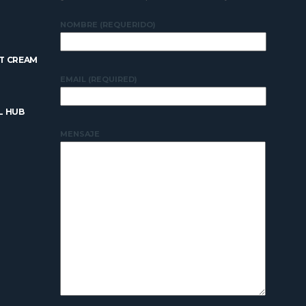
NOMBRE (REQUERIDO)
T CREAM
EMAIL (REQUIRED)
L HUB
MENSAJE