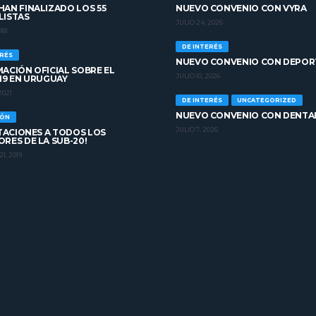
AN FINALIZADO LOS 55
NUEVO CONVENIO CON VYRA
LISTAS
JULIO 24, 2026
018
DE INTERÉS
ERÉS
NUEVO CONVENIO CON DEPOR
ACIÓN OFICIAL SOBRE EL
JULIO 10, 2026
19 EN URUGUAY
2021
DE INTERÉS
UNCATEGORIZED
NUEVO CONVENIO CON DENTA
IÓN
JULIO 7, 2026
ITACIONES A TODOS LOS
RES DE LA SUB-20!
1, 2019