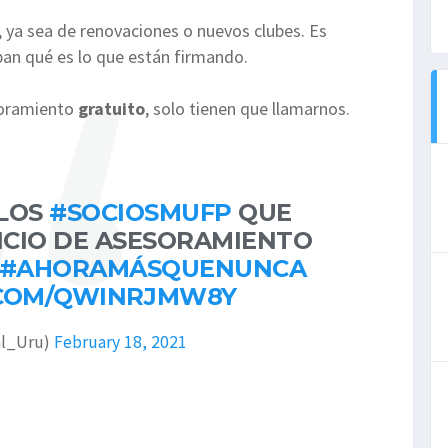
 ya sea de renovaciones o nuevos clubes. Es
an qué es lo que están firmando.
soramiento
gratuito
, solo tienen que llamarnos.
 LOS
#SOCIOSMUFP
QUE
ICIO DE ASESORAMIENTO
#AHORAMÁSQUENUNCA
.COM/QWINRJMW8Y
l_Uru)
February 18, 2021