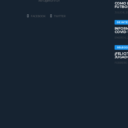
INFO@MUFP.UY
COMO H
FUTBO
JULIO 8, 2
FACEBOOK
TWITTER
DE INT
INFORM
COVID-
ENERO 6, 
SELECC
¡FELIC
JUGADO
FEBRERO 2