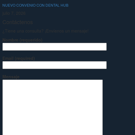
NUEVO CONVENIO CON DENTAL HUB
julio 7, 2026
Contáctenos
¿Tiene una consulta? ¡Envíenos un mensaje!
Nombre (requerido)
Email (required)
Mensaje