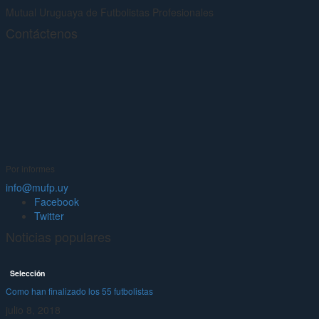
Mutual Uruguaya de Futbolistas Profesionales
Contáctenos
Por informes
info@mufp.uy
Facebook
Twitter
Noticias populares
Selección
Como han finalizado los 55 futbolistas
julio 8, 2018