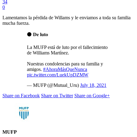
34
0
Lamentamos la pérdida de Willams y le enviamos a toda su familia
mucha fuerza.
⚫️ 𝐃𝐞 𝐥𝐮𝐭𝐨
La MUFP está de luto por el fallecimiento
de Williams Martínez.
Nuestras condolencias para su familia y
amigos.
#AhoraMásQueNunca
pic.twitter.com/LuekUpDZMW
— MUFP (@Mutual_Uru)
July 18, 2021
Share on Facebook
Share on Twitter
Share on Google+
MUFP