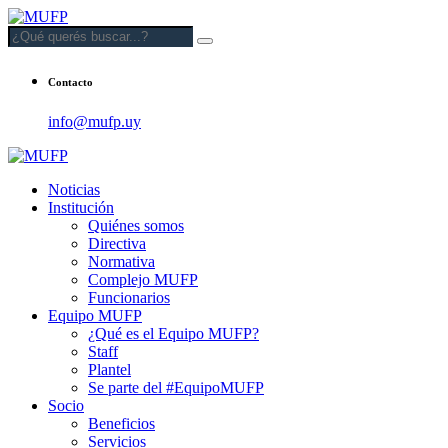
Contacto
info@mufp.uy
Noticias
Institución
Quiénes somos
Directiva
Normativa
Complejo MUFP
Funcionarios
Equipo MUFP
¿Qué es el Equipo MUFP?
Staff
Plantel
Se parte del #EquipoMUFP
Socio
Beneficios
Servicios