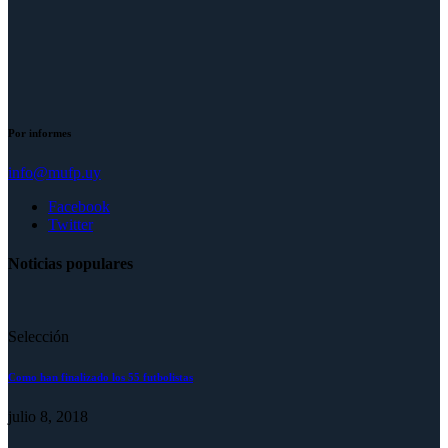
Por informes
info@mufp.uy
Facebook
Twitter
Noticias populares
Selección
Como han finalizado los 55 futbolistas
julio 8, 2018