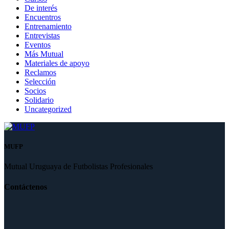
De interés
Encuentros
Entrenamiento
Entrevistas
Eventos
Más Mutual
Materiales de apoyo
Reclamos
Selección
Socios
Solidario
Uncategorized
MUFP
Mutual Uruguaya de Futbolistas Profesionales
Contáctenos