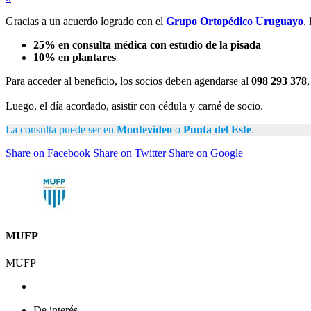
Gracias a un acuerdo logrado con el
Grupo Ortopédico Uruguayo
,
25% en consulta médica con estudio de la pisada
10% en plantares
Para acceder al beneficio, los socios deben agendarse al
098 293 378
Luego, el día acordado, asistir con cédula y carné de socio.
La consulta puede ser en
Montevideo
o
Punta
del
Este
.
Share on Facebook
Share on Twitter
Share on Google+
MUFP
MUFP
De interés