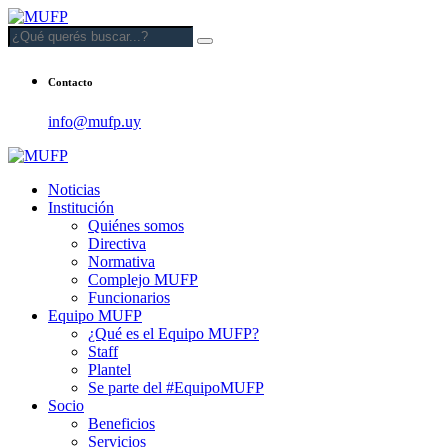
Contacto
info@mufp.uy
Noticias
Institución
Quiénes somos
Directiva
Normativa
Complejo MUFP
Funcionarios
Equipo MUFP
¿Qué es el Equipo MUFP?
Staff
Plantel
Se parte del #EquipoMUFP
Socio
Beneficios
Servicios