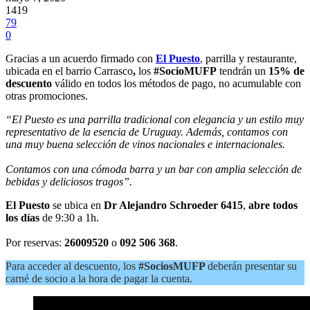
1419
79
0
Gracias a un acuerdo firmado con
El Puesto
, parrilla y restaurante,
ubicada en el barrio Carrasco
,
los
#SocioMUFP
tendrán un
15% de
descuento
válido en todos los métodos de pago, no acumulable con
otras promociones.
“El Puesto es una parrilla tradicional con elegancia y un estilo muy
representativo de la esencia de Uruguay. Además, contamos con
una muy buena selección de vinos nacionales e internacionales.
Contamos con una cómoda barra y un bar con amplia selección de
bebidas y deliciosos tragos”.
El Puesto
se ubica en
Dr Alejandro Schroeder 6415
,
abre todos
los días
de 9:30 a 1h.
Por reservas:
26009520
o
092 506 368
.
Para acceder al descuento, los
#SociosMUFP
deberán presentar su
carné de socio a la hora de pagar la cuenta.