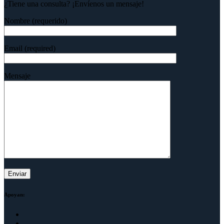
¿Tiene una consulta? ¡Envíenos un mensaje!
Nombre (requerido)
Email (required)
Mensaje
Apoyan: