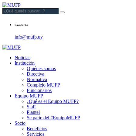
Contacto
info@mufp.uy
Noticias
Institución
Quiénes somos
Directiva
Normativa
Complejo MUFP
Funcionarios
Equipo MUFP
¿Qué es el Equipo MUFP?
Staff
Plantel
Se parte del #EquipoMUFP
Socio
Beneficios
Servicios