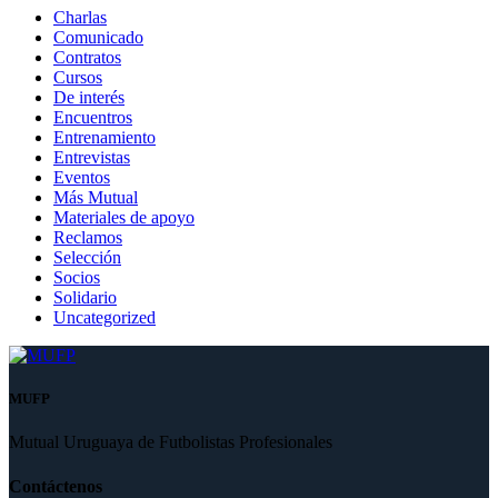
Charlas
Comunicado
Contratos
Cursos
De interés
Encuentros
Entrenamiento
Entrevistas
Eventos
Más Mutual
Materiales de apoyo
Reclamos
Selección
Socios
Solidario
Uncategorized
MUFP
Mutual Uruguaya de Futbolistas Profesionales
Contáctenos