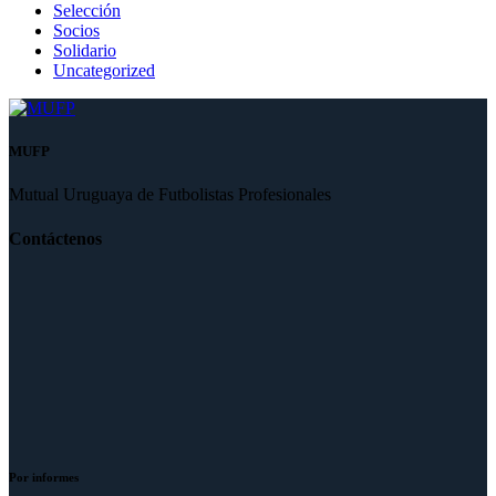
Selección
Socios
Solidario
Uncategorized
MUFP
Mutual Uruguaya de Futbolistas Profesionales
Contáctenos
Por informes