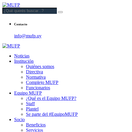
Contacto
info@mufp.uy
Noticias
Institución
Quiénes somos
Directiva
Normativa
Complejo MUFP
Funcionarios
Equipo MUFP
¿Qué es el Equipo MUFP?
Staff
Plantel
Se parte del #EquipoMUFP
Socio
Beneficios
Servicios