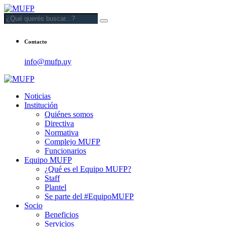
Contacto
info@mufp.uy
Noticias
Institución
Quiénes somos
Directiva
Normativa
Complejo MUFP
Funcionarios
Equipo MUFP
¿Qué es el Equipo MUFP?
Staff
Plantel
Se parte del #EquipoMUFP
Socio
Beneficios
Servicios