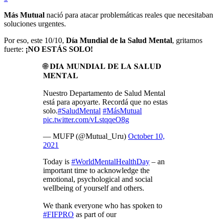
Más Mutual
nació para atacar problemáticas reales que necesitaban
soluciones urgentes.
Por eso, este 10/10,
Día Mundial de la Salud Mental
, gritamos
fuerte:
¡NO ESTÁS SOLO!
🌐 𝐃𝐈́𝐀 𝐌𝐔𝐍𝐃𝐈𝐀𝐋 𝐃𝐄 𝐋𝐀 𝐒𝐀𝐋𝐔𝐃
𝐌𝐄𝐍𝐓𝐀𝐋
Nuestro Departamento de Salud Mental
está para apoyarte. Recordá que no estas
solo.
#SaludMental
#MásMutual
pic.twitter.com/vLstqqeO8g
— MUFP (@Mutual_Uru)
October 10,
2021
Today is
#WorldMentalHealthDay
– an
important time to acknowledge the
emotional, psychological and social
wellbeing of yourself and others.
We thank everyone who has spoken to
#FIFPRO
as part of our