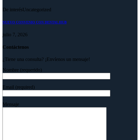
De interés
Uncategorized
NUEVO CONVENIO CON DENTAL HUB
julio 7, 2026
Contáctenos
¿Tiene una consulta? ¡Envíenos un mensaje!
Nombre (requerido)
Email (required)
Mensaje