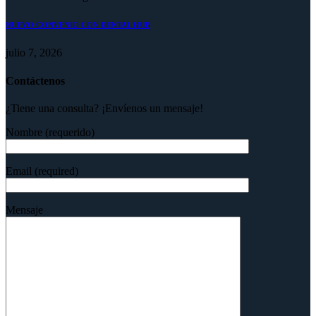
NUEVO CONVENIO CON DENTAL HUB
julio 7, 2026
Contáctenos
¿Tiene una consulta? ¡Envíenos un mensaje!
Nombre (requerido)
Email (required)
Mensaje