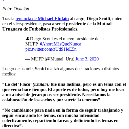
Foto: Ovación
Tras la
renuncia de
Michael Etulain
al cargo,
Diego Scotti
, quien
era el vice-presidente, pasa a ser el
presidente
de la
Mutual
Uruguaya de Futbolistas Profesionales
.
👤Diego Scotti es el nuevo presidente de la
MUFP.
#AhoraMásQueNunca
pic.twitter.com/zUd91IeE5n
— MUFP (@Mutual_Uru)
June 3, 2020
Luego de asumir,
Scotti
realizó algunas declaraciones a distintos
medios:
“Lo del ‘Flaco’
(Etulain)
fue una lástima, pero es un tema con el
que venía hace tiempo. El aporte es de todos, pero hoy me toca
a mí a nivel de jerarquías ser presidente. Necesitamos la
colaboración de los socios y por suerte la tenemos”
“No cambiamos para nada en la forma de seguir trabajando y
seguir encarando los temas, con mucha intensidad
colectivamente, repartiendo tareas y definiendo los temas en
directiva”.