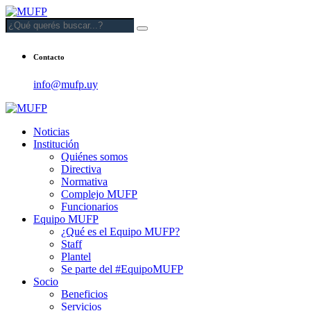
Contacto
info@mufp.uy
Noticias
Institución
Quiénes somos
Directiva
Normativa
Complejo MUFP
Funcionarios
Equipo MUFP
¿Qué es el Equipo MUFP?
Staff
Plantel
Se parte del #EquipoMUFP
Socio
Beneficios
Servicios