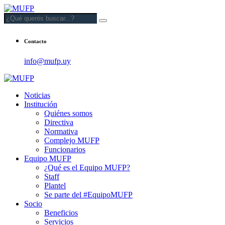
Contacto
info@mufp.uy
Noticias
Institución
Quiénes somos
Directiva
Normativa
Complejo MUFP
Funcionarios
Equipo MUFP
¿Qué es el Equipo MUFP?
Staff
Plantel
Se parte del #EquipoMUFP
Socio
Beneficios
Servicios