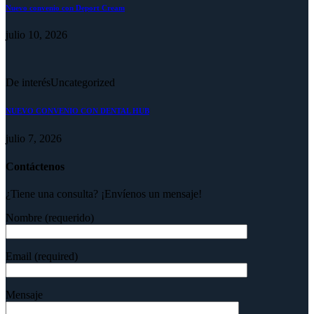
Nuevo convenio con Deport Cream
julio 10, 2026
De interés
Uncategorized
NUEVO CONVENIO CON DENTAL HUB
julio 7, 2026
Contáctenos
¿Tiene una consulta? ¡Envíenos un mensaje!
Nombre (requerido)
Email (required)
Mensaje