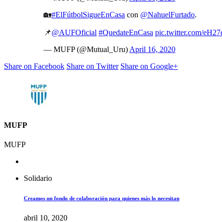
🏡
#ElFútbolSigueEnCasa
con
@NahuelFurtado
.
📌
@AUFOficial
#QuedateEnCasa
pic.twitter.com/eH2
— MUFP (@Mutual_Uru)
April 16, 2020
Share on Facebook
Share on Twitter
Share on Google+
MUFP
MUFP
Solidario
Creamos un fondo de colaboración para quienes más lo necesitan
abril 10, 2020