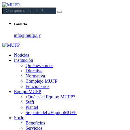
Contacto
info@mufp.uy
Noticias
Institución
Quiénes somos
Directiva
Normativa
Complejo MUFP
Funcionarios
Equipo MUFP
¿Qué es el Equipo MUFP?
Staff
Plantel
Se parte del #EquipoMUFP
Socio
Beneficios
Servicios