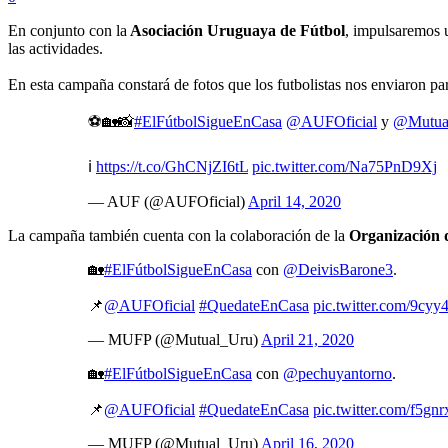
En conjunto con la
Asociación Uruguaya de Fútbol
,
impulsaremos un
las actividades.
En esta campaña constará de fotos que los futbolistas nos enviaron par
⚽️🏡📸
#ElFútbolSigueEnCasa
@AUFOficial
y
@Mutua
ℹ️
https://t.co/GhCNjZI6tL
pic.twitter.com/Na75PnD9Xj
— AUF (@AUFOficial)
April 14, 2020
La campaña también cuenta con la colaboración de la
Organización 
🏡
#ElFútbolSigueEnCasa
con
@DeivisBarone3
.
📌
@AUFOficial
#QuedateEnCasa
pic.twitter.com/9cy
— MUFP (@Mutual_Uru)
April 21, 2020
🏡
#ElFútbolSigueEnCasa
con
@pechuyantorno
.
📌
@AUFOficial
#QuedateEnCasa
pic.twitter.com/f5g
— MUFP (@Mutual_Uru)
April 16, 2020