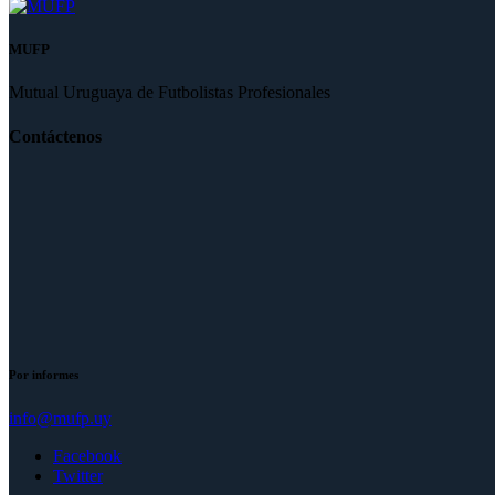
MUFP
Mutual Uruguaya de Futbolistas Profesionales
Contáctenos
Por informes
info@mufp.uy
Facebook
Twitter