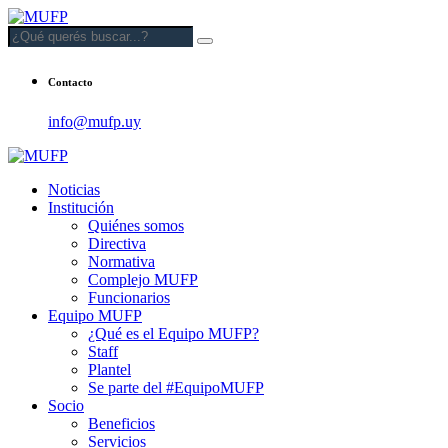
Contacto
info@mufp.uy
Noticias
Institución
Quiénes somos
Directiva
Normativa
Complejo MUFP
Funcionarios
Equipo MUFP
¿Qué es el Equipo MUFP?
Staff
Plantel
Se parte del #EquipoMUFP
Socio
Beneficios
Servicios