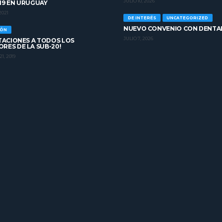
JULIO 10, 2026
19 EN URUGUAY
2021
DE INTERÉS
UNCATEGORIZED
NUEVO CONVENIO CON DENTA
IÓN
JULIO 7, 2026
ITACIONES A TODOS LOS
RES DE LA SUB-20!
1, 2019