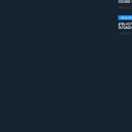
COVID-
ENERO 6, 
SELECC
¡FELIC
JUGADO
FEBRERO 2