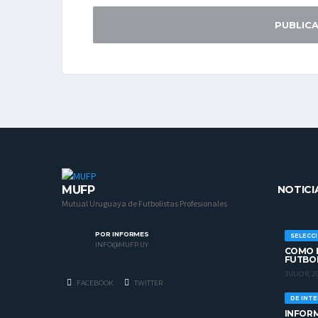
MUFP
NOTICI
Mutual Uruguaya de Futbolistas Profesionales
POR INFORMES
SELECC
INFO@MUFP.UY
COMO H
FUTBO
JULIO 8, 2
FACEBOOK
TWITTER
DE INT
INFORM