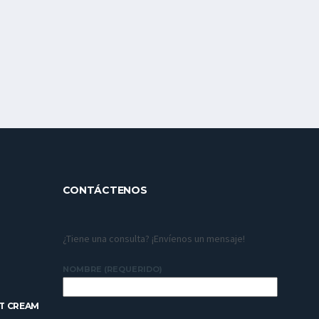
CONTÁCTENOS
¿Tiene una consulta? ¡Envíenos un mensaje!
NOMBRE (REQUERIDO)
T CREAM