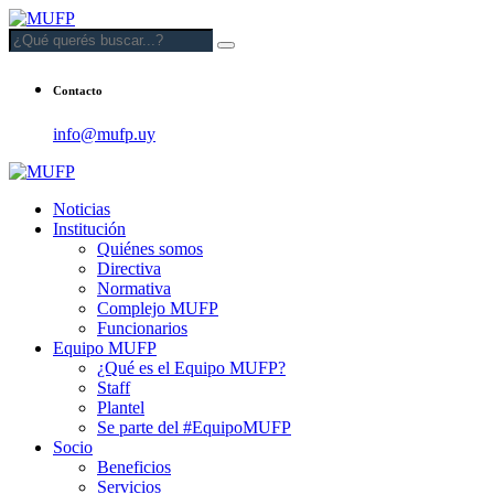
Contacto
info@mufp.uy
Noticias
Institución
Quiénes somos
Directiva
Normativa
Complejo MUFP
Funcionarios
Equipo MUFP
¿Qué es el Equipo MUFP?
Staff
Plantel
Se parte del #EquipoMUFP
Socio
Beneficios
Servicios