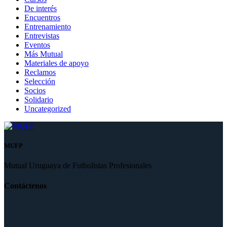
De interés
Encuentros
Entrenamiento
Entrevistas
Eventos
Más Mutual
Materiales de apoyo
Reclamos
Selección
Socios
Solidario
Uncategorized
MUFP
Mutual Uruguaya de Futbolistas Profesionales
Contáctenos