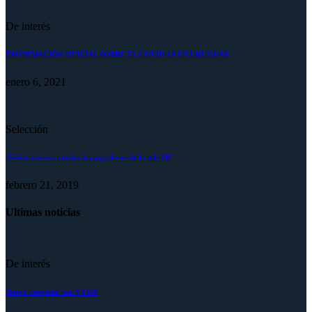
De interés
INFORMACIÓN OFICIAL SOBRE EL COVID-19 EN URUGUAY
enero 6, 2021
Selección
¡Felicitaciones a todos los jugadores de la sub-20!
febrero 21, 2019
Ultimas noticias
De interés
Nuevo convenio con VYRA