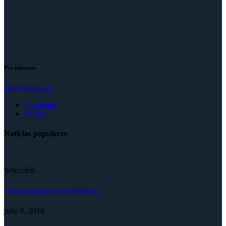
Por informes
info@mufp.uy
Facebook
Twitter
Noticias populares
Selección
Como han finalizado los 55 futbolistas
julio 8, 2018