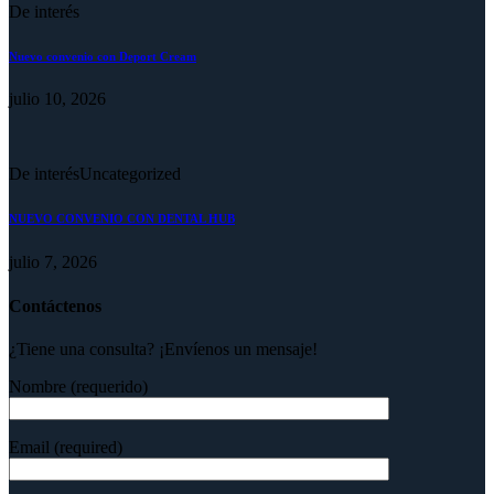
De interés
Nuevo convenio con Deport Cream
julio 10, 2026
De interés
Uncategorized
NUEVO CONVENIO CON DENTAL HUB
julio 7, 2026
Contáctenos
¿Tiene una consulta? ¡Envíenos un mensaje!
Nombre (requerido)
Email (required)