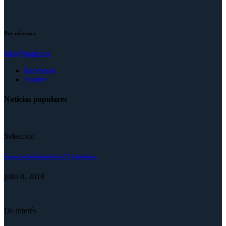
Por informes
info@mufp.uy
Facebook
Twitter
Noticias populares
Selección
Como han finalizado los 55 futbolistas
julio 8, 2018
De interés