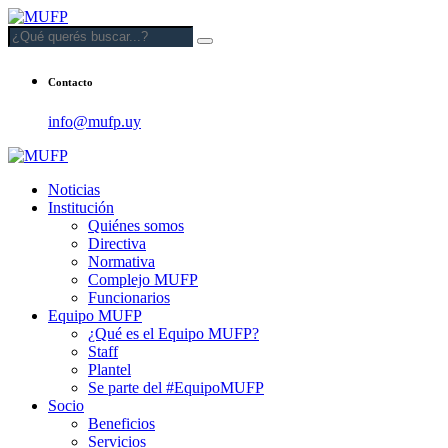
Contacto
info@mufp.uy
Noticias
Institución
Quiénes somos
Directiva
Normativa
Complejo MUFP
Funcionarios
Equipo MUFP
¿Qué es el Equipo MUFP?
Staff
Plantel
Se parte del #EquipoMUFP
Socio
Beneficios
Servicios