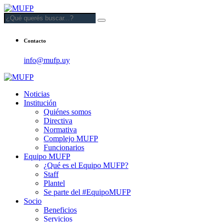
Contacto
info@mufp.uy
Noticias
Institución
Quiénes somos
Directiva
Normativa
Complejo MUFP
Funcionarios
Equipo MUFP
¿Qué es el Equipo MUFP?
Staff
Plantel
Se parte del #EquipoMUFP
Socio
Beneficios
Servicios