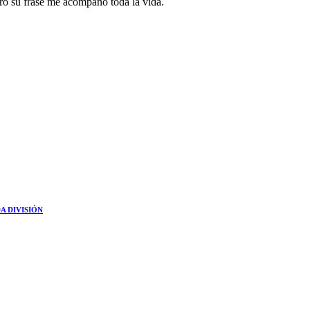
ero su frase me acompaño toda la vida.
A DIVISIÓN