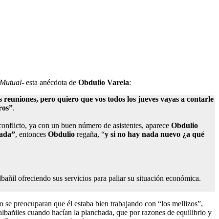
 Mutual-
esta anécdota de
Obdulio Varela
:
s reuniones, pero quiero que vos todos los jueves vayas a contarle
ros”
.
conflicto, ya con un buen número de asistentes, aparece
Obdulio
nada”
, entonces
Obdulio
regaña, “
y si no hay nada nuevo ¿a qué
lbañil ofreciendo sus servicios para paliar su situación económica.
no se preocuparan que él estaba bien trabajando con “los mellizos”,
albañiles cuando hacían la planchada, que por razones de equilibrio y