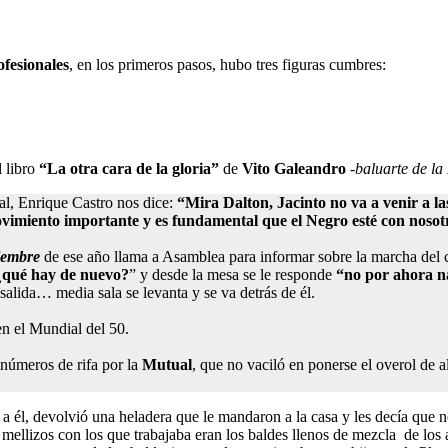
fesionales
, en los primeros pasos, hubo tres figuras cumbres:
l libro
“La otra cara de la gloria”
de
Vito Galeandro
-baluarte de la
ral, Enrique Castro nos dice:
“Mira Dalton, Jacinto no va a venir a la
imiento importante y es fundamental que el Negro esté con nosot
iembre
de ese año llama a Asamblea para informar sobre la marcha del 
¿qué hay de nuevo?
” y desde la mesa se le responde
“no por ahora 
salida… media sala se levanta y se va detrás de él.
en el Mundial del 50.
 números de rifa por la
Mutual
, que no vaciló en ponerse el overol de a
o a él, devolvió una heladera que le mandaron a la casa y les decía que 
ellizos con los que trabajaba eran los baldes llenos de mezcla de los 