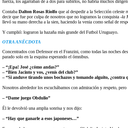
fuerza, los agarraban de a dos para subirlos, no habría muchos dirigen
Contaba
Dalton Rosas Riolfo
que al despedir a la Selección celeste
decir que fue por culpa de nosotros que no logramos la conquista
-la 
llevó su mano derecha a la sien, haciendo la venia como señal de respe
Y cumplió: lograron la hazaña más grande del Futbol Uruguayo.
OTRA ANÉCDOTA
Concentrados con Defensor en el Franzini, como todas las noches des
parado solo en la esquina esperando el ómnibus.
– “¡Epa! José ¿cómo andas?”
– “Bien Jacinto y vos, ¿venís del club?”
– “Si anduve tirando unos bochazos y tomando alguito, ¿contra
Nosotros alrededor los escuchábamos con admiración y respeto, pero e
– “Dame juego Obdulio”
Él le devolvió una amplia sonrisa y nos dijo:
– “Hay que ganarle a esos japoneses…”