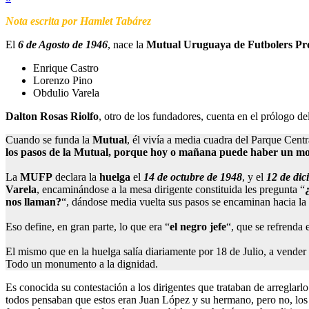
Nota escrita por Hamlet Tabárez
El
6 de Agosto de 1946
, nace la
Mutual Uruguaya de Futbolers Pro
Enrique Castro
Lorenzo Pino
Obdulio Varela
Dalton Rosas Riolfo
, otro de los fundadores, cuenta en el prólogo de
Cuando se funda la
Mutual
, él vivía a media cuadra del Parque Cent
los pasos de la Mutual, porque hoy o mañana puede haber un mov
La
MUFP
declara la
huelga
el
14 de octubre de 1948
, y el
12 de dic
Varela
, encaminándose a la mesa dirigente constituida les pregunta “
nos llaman?
“, dándose media vuelta sus pasos se encaminan hacia la 
Eso define, en gran parte, lo que era “
el negro jefe
“, que se refrenda 
El mismo que en la huelga salía diariamente por 18 de Julio, a vender
Todo un monumento a la dignidad.
Es conocida su contestación a los dirigentes que trataban de arreglarl
todos pensaban que estos eran Juan López y su hermano, pero no, los m