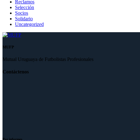
Reclamos
Selección
Socios
Solidario
Uncategorized
MUFP
Mutual Uruguaya de Futbolistas Profesionales
Contáctenos
Por informes