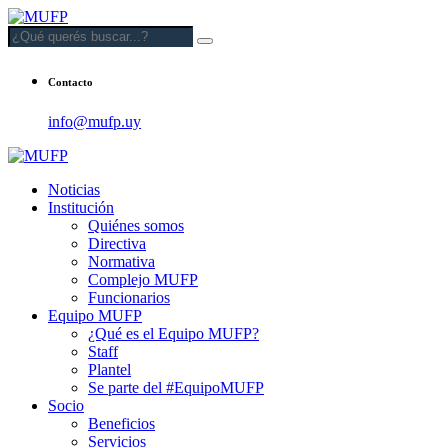
Contacto
info@mufp.uy
Noticias
Institución
Quiénes somos
Directiva
Normativa
Complejo MUFP
Funcionarios
Equipo MUFP
¿Qué es el Equipo MUFP?
Staff
Plantel
Se parte del #EquipoMUFP
Socio
Beneficios
Servicios