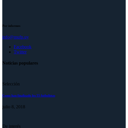
Por informes
info@mufp.uy
Facebook
Twitter
Noticias populares
Selección
Como han finalizado los 55 futbolistas
julio 8, 2018
De interés