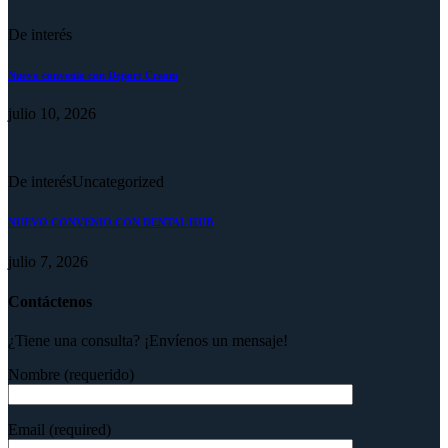
De interés
Nuevo convenio con Deport Cream
julio 10, 2026
De interés
Uncategorized
NUEVO CONVENIO CON DENTAL HUB
julio 7, 2026
Contáctenos
¿Tiene una consulta? ¡Envíenos un mensaje!
Nombre (requerido)
Email (required)