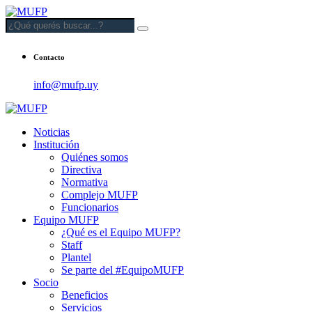
Contacto
info@mufp.uy
Noticias
Institución
Quiénes somos
Directiva
Normativa
Complejo MUFP
Funcionarios
Equipo MUFP
¿Qué es el Equipo MUFP?
Staff
Plantel
Se parte del #EquipoMUFP
Socio
Beneficios
Servicios